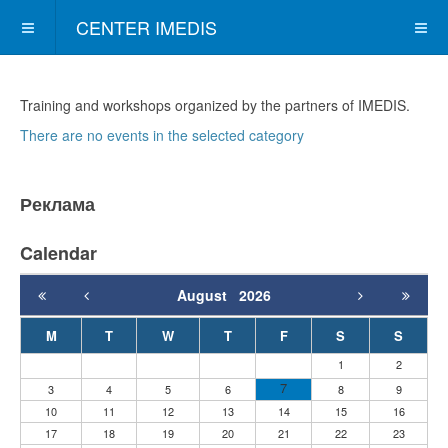
CENTER IMEDIS
Training and workshops organized by the partners of IMEDIS.
There are no events in the selected category
Реклама
Calendar
August
2026
M
T
W
T
F
S
S
1
2
7
3
4
5
6
8
9
10
11
12
13
14
15
16
17
18
19
20
21
22
23